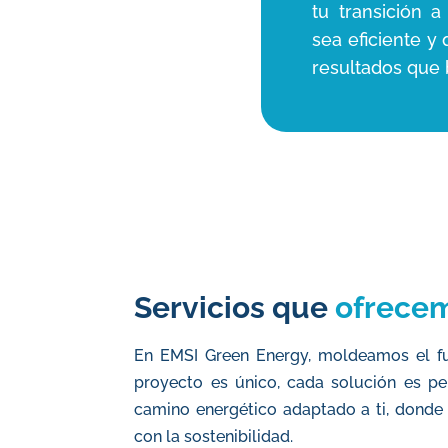
tu transición a
sea eficiente y
resultados que 
Servicios que
ofrece
En EMSI Green Energy, moldeamos el fu
proyecto es único, cada solución es pe
camino energético adaptado a ti, donde l
con la sostenibilidad.