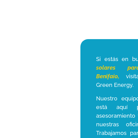
Si estás en 
solares p
Benifaio,
visít
Green Energy.
Nuestro equip
está aquí p
asesoramiento 
nuestras ofic
Trabajamos pa