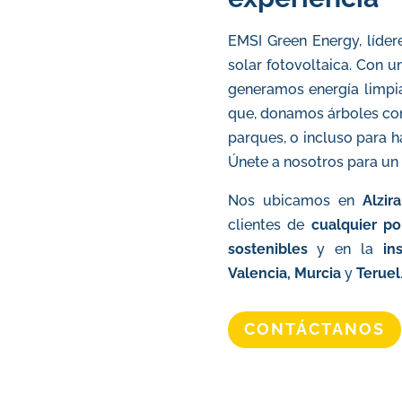
EMSI Green Energy, líder
solar fotovoltaica. Con u
generamos energía limpi
que, donamos árboles con 
parques, o incluso para 
Únete a nosotros para un 
Nos ubicamos en
Alzira
clientes de
cualquier
po
sostenibles
y
en la
in
Valencia, Murcia
y
Teruel
CONTÁCTANOS