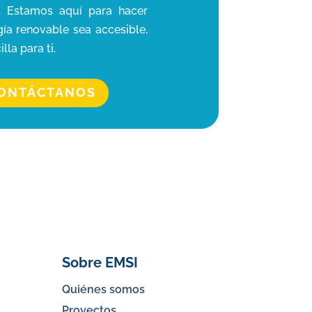
o. Estamos aquí para hacer
gía renovable sea accesible,
illa para ti.
ONTÁCTANOS
Sobre EMSI
Quiénes somos
Proyectos