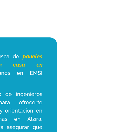
busca de
paneles
ara casa en
anos en EMSI
o de ingenieros
ara ofrecerte
y orientación en
inas en Alzira.
ra asegurar que