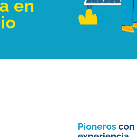
a en
io
Pioneros
con
experiencia