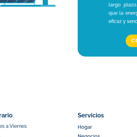
largo plaz
que la ener
eficaz y senc
C
rario
Servicios
s a Viernes:
Hogar
Negocios