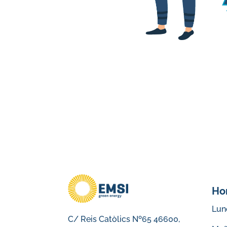
Ho
Lune
C/ Reis Catòlics Nº65 46600,