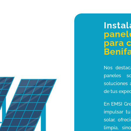
Insta
panel
para 
Benif
Nos destac
paneles so
soluciones
de tus expec
En EMSI Gre
impulsar tu
solar, ofre
limpia, si