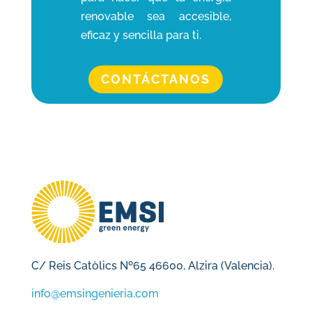
renovable sea accesible,
eficaz y sencilla para ti.
CONTÁCTANOS
C/ Reis Catòlics Nº65 46600, Alzira (Valencia).
info@emsingenieria.com