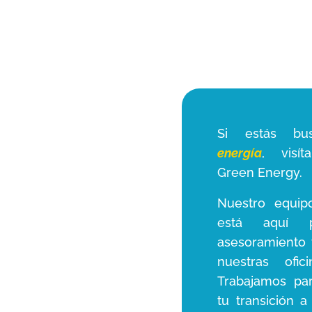
Si estás b
energía
, visí
Green Energy.
Nuestro equip
está aquí p
asesoramiento 
nuestras ofic
Trabajamos pa
tu transición a