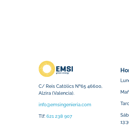
Ho
Lune
C/ Reis Catòlics Nº65 46600,
Mañ
Alzira (Valencia).
Tard
info@emsingenieria.com
Sáb
Tlf:
621 238 907
13: