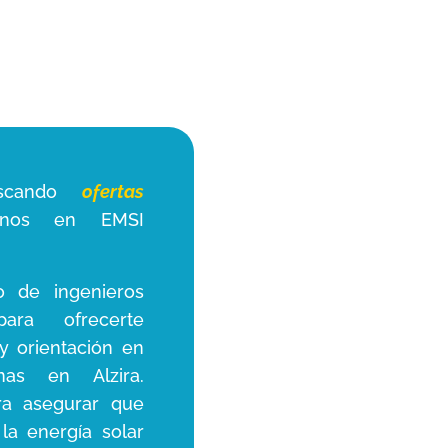
uscando
ofertas
tanos en EMSI
o de ingenieros
ara ofrecerte
y orientación en
inas en Alzira.
ra asegurar que
 la energía solar