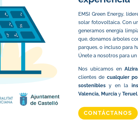
EMSI Green Energy, líder
solar fotovoltaica. Con u
generamos energía limpi
que, donamos árboles con 
parques, o incluso para 
Únete a nosotros para un 
Nos ubicamos en
Alzira
clientes de
cualquier
po
sostenibles
y
en la
in
Valencia, Murcia
y
Teruel
CONTÁCTANOS