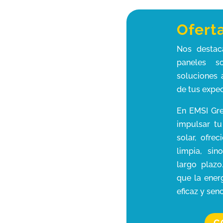
Ofert
Nos destac
paneles so
soluciones
de tus expec
En EMSI Gre
impulsar tu
solar, ofre
limpia, si
largo plaz
que la ener
eficaz y senc
C